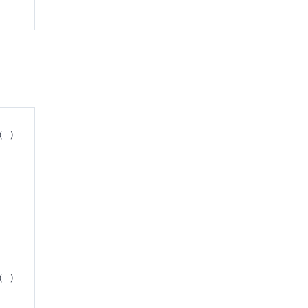
( )
( )