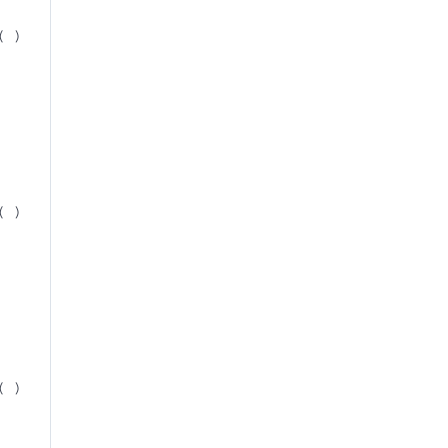
( )
( )
( )