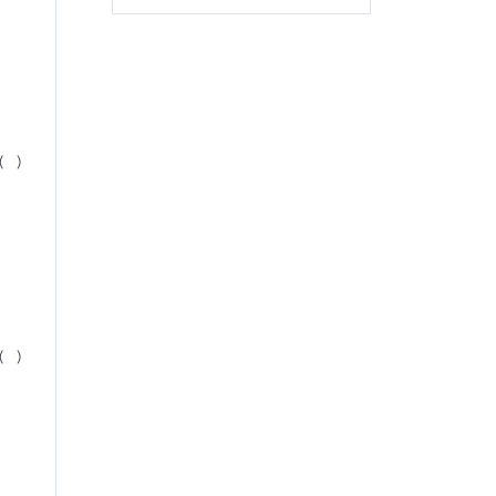
( )
( )