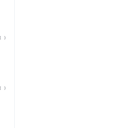
( )
( )